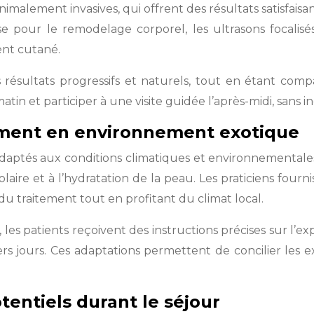
nimalement invasives, qui offrent des résultats satisfais
e pour le remodelage corporel, les ultrasons focalis
ent cutané.
résultats progressifs et naturels, tout en étant compa
tin et participer à une visite guidée l’après-midi, sans i
tement en environnement exotique
aptés aux conditions climatiques et environnementales d
aire et à l’hydratation de la peau. Les praticiens fournis
du traitement tout en profitant du climat local.
s patients reçoivent des instructions précises sur l’expos
iers jours. Ces adaptations permettent de concilier les 
tentiels durant le séjour