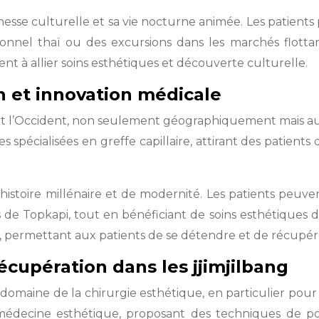
hesse culturelle et sa vie nocturne animée. Les patients
nnel thaï ou des excursions dans les marchés flottants
t à allier soins esthétiques et découverte culturelle.
on et innovation médicale
et l’Occident, non seulement géographiquement mais auss
 spécialisées en greffe capillaire, attirant des patien
histoire millénaire et de modernité. Les patients peuve
e Topkapi, tout en bénéficiant de soins esthétiques dans
 permettant aux patients de se détendre et de récupére
écupération dans les jjimjilbang
domaine de la chirurgie esthétique, en particulier pour l
 médecine esthétique, proposant des techniques de po