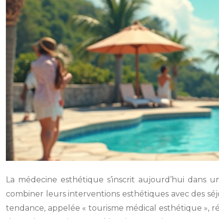
La médecine esthétique s’inscrit aujourd’hui dans 
combiner leurs interventions esthétiques avec des séjo
tendance, appelée « tourisme médical esthétique », ré